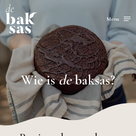
Skip
to
Menu
main
content
Wie is
de
baksas?